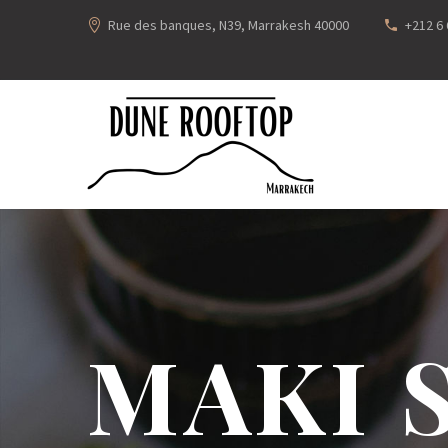
Rue des banques, N39, Marrakesh 40000
+212 6 
MAKI 