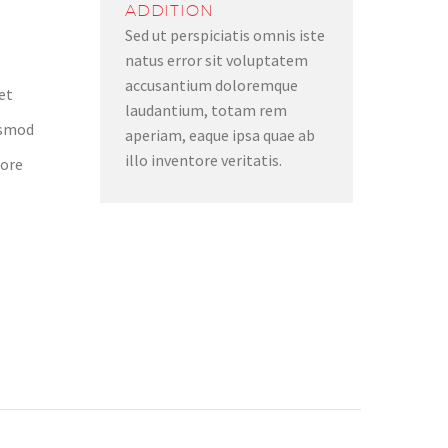
ADDITION
Sed ut perspiciatis omnis iste
natus error sit voluptatem
accusantium doloremque
et
laudantium, totam rem
iusmod
aperiam, eaque ipsa quae ab
illo inventore veritatis.
lore