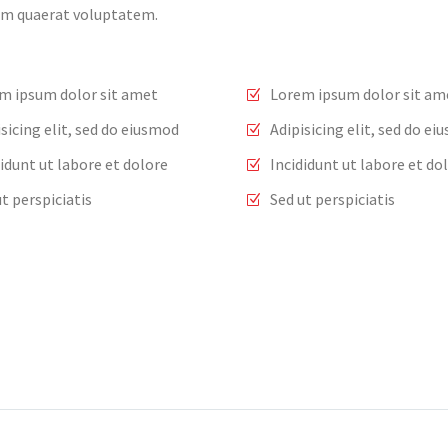
am quaerat voluptatem.
m ipsum dolor sit amet
Lorem ipsum dolor sit am
isicing elit, sed do eiusmod
Adipisicing elit, sed do e
didunt ut labore et dolore
Incididunt ut labore et do
t perspiciatis
Sed ut perspiciatis