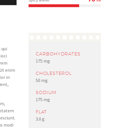
Spicy leavel
 qui
CARBOHYDRATES
isci
175 mg
orem
 Ut enim
CHOLESTEROL
lor in
50 mg
dent,
SODIUM
175 mg
am,
luptatem
FLAT
esciunt.
3.0 g
us modi