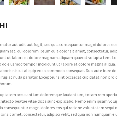
HI
atur aut odit aut fugit, sed quia consequuntur magni dolores eos
uam est, qui dolorem ipsum quia dolor sit amet, consectetur, adip
dunt ut labore et dolore magnam aliquam quaerat volupta tem. L
sed do eiusmod tempor incididunt ut labore et dolore magna aliqua.
boris nisi ut aliquip ex ea commodo consequat. Duis aute irure do
u fugiat nulla pariatur. Excepteur sint occaecat cupidatat non proi
laborum.
t voluptatem accusantium doloremque laudantium, totam rem aperi
 architecto beatae vitae dicta sunt explicabo. Nemo enim ipsam vo
quia consequuntur magni dolores eos qui ratione voluptatem sequi n
or sit amet, consectetur, adipisci velit, sed quia non numquam ei